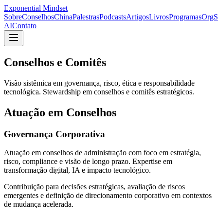
Exponential Mindset
Sobre
Conselhos
China
Palestras
Podcasts
Artigos
Livros
Programas
OrgS
AI
Contato
Conselhos e Comitês
Visão sistêmica em governança, risco, ética e responsabilidade
tecnológica. Stewardship em conselhos e comitês estratégicos.
Atuação em Conselhos
Governança Corporativa
Atuação em conselhos de administração com foco em estratégia,
risco, compliance e visão de longo prazo. Expertise em
transformação digital, IA e impacto tecnológico.
Contribuição para decisões estratégicas, avaliação de riscos
emergentes e definição de direcionamento corporativo em contextos
de mudança acelerada.