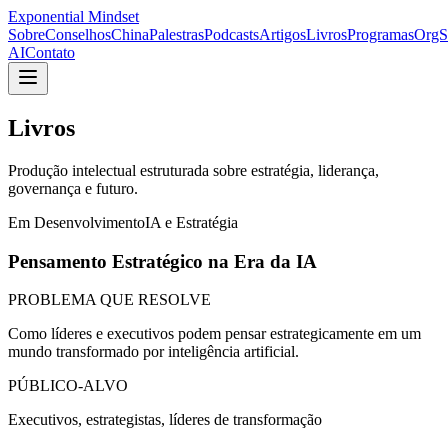
Exponential Mindset
Sobre
Conselhos
China
Palestras
Podcasts
Artigos
Livros
Programas
OrgS
AI
Contato
Livros
Produção intelectual estruturada sobre estratégia, liderança,
governança e futuro.
Em Desenvolvimento
IA e Estratégia
Pensamento Estratégico na Era da IA
PROBLEMA QUE RESOLVE
Como líderes e executivos podem pensar estrategicamente em um
mundo transformado por inteligência artificial.
PÚBLICO-ALVO
Executivos, estrategistas, líderes de transformação